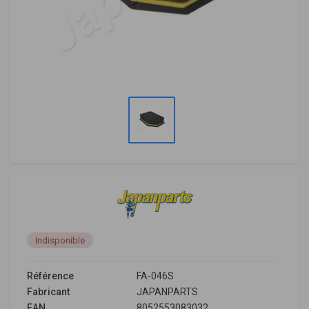
Indisponible
Référence
FA-046S
Fabricant
JAPANPARTS
EAN
8052553083032