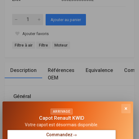
Ajouter au panier
Ajouter favoris
Filtre à air
Filtre
Moteur
Description
Références
Equivalence
Compa
OEM
Général
×
LONGUEUR [MM]
ARRIVAGE
280
Capot Renault KWID
Votre capot est désormais disponible.
LONGUEUR 1 [MM]
205
Commandez
→