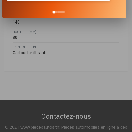
LARGEUR [MM]
205
LARGEUR 1 [MM]
140
HAUTEUR [MM]
80
TYPE DE FILTRE
Cartouche filtrante
MAHINDRA
0313AAM00521N
Contactez-nous
© 2021 www.piecesautos.tn: Pièces automobiles en ligne à des