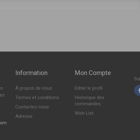
FABRICANT
PRIX
0313AC22661
( 05-2015 > en cours )
26.015 DT
6ch ( 01-2010 > en cours )
Indisponible
( 09-2017 > en cours )
8ch ( 01-2013 > 12-2015 )
-2016 > 06-2019 )
Information
Mon Compte
7ch ( 12-2010 > en cours )
Su
en
À propos de nous
Editer le profil
tes
Termes et conditions
Historique des
commandes
Contactez-nous
Wish List
Adresse
com