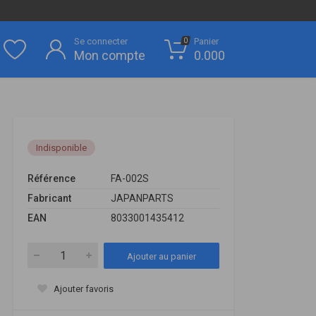
Se connecter
Panier
0
Mon compte
0.000
Indisponible
Référence
FA-002S
Fabricant
JAPANPARTS
EAN
8033001435412
Ajouter au panier
Ajouter favoris