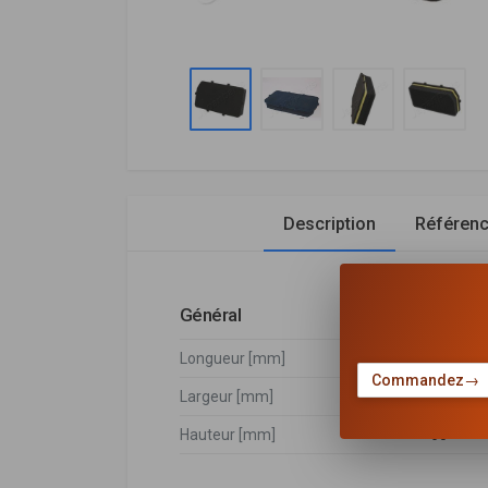
Description
Référen
Général
Longueur [mm]
351
Commandez
→
Largeur [mm]
196
Hauteur [mm]
60