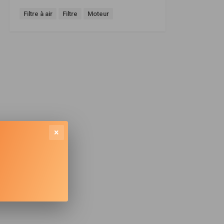
Filtre à air
Filtre
Moteur
×