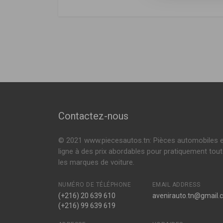
Mahindra
DÉSIGNATION
Mahindra
0313AC2261N
,
0313AC2261N
GOA Pick-up
2.2 CRDe 120ch 
Filtre à air
2.2 CRDe AWD 11
Voir plus
P583A
SCORPIO Pick-up
2.2 CRDe 140ch 
Filtre à air
2.2 CRDe 4x4 11
Voir plus
THAR I
2.5 D 63ch ( 10
Contactez-nous
2.5 CRDe 4x4 10
Voir plus
© 2021 www.piecesautos.tn: Pièces automobiles 
ligne à des prix abordables pour pratiquement tou
les marques de voiture.
NUMÉRO DE TÉLÉPHONE
EMAIL ADDRESS
(+216) 20 639 610
avenirauto.tn@gmail.
(+216) 99 639 619