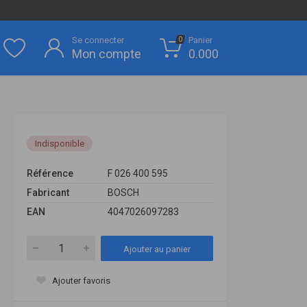
Se connecter
Panier
0
Mon compte
0.000
Indisponible
Référence
F 026 400 595
Fabricant
BOSCH
EAN
4047026097283
Ajouter au panier
Ajouter favoris