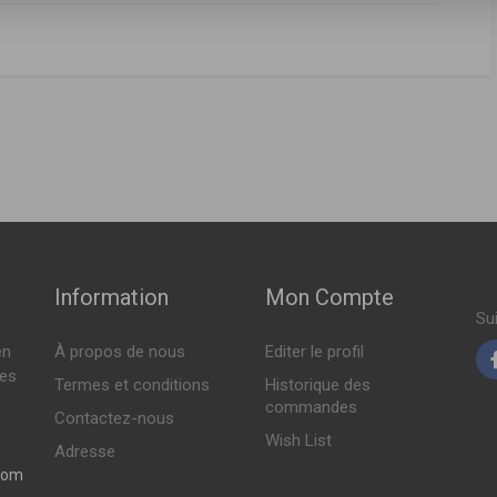
FABRICANT
PRIX
A2810940000
,
2810900901
,
2810940000
 ( 09-2014 > en cours )
65469377R
Indisponible
ch ( 11-2016 > en cours )
A2810940000
,
2810900901
,
2810940000
Indisponible
Indisponible
h ( 07-2016 > en cours )
Information
Mon Compte
14 > en cours )
Su
en
À propos de nous
Editer le profil
Indisponible
h ( 07-2016 > en cours )
tes
Termes et conditions
Historique des
14 > en cours )
commandes
Contactez-nous
30.05 DT
Wish List
h ( 07-2016 > en cours )
Adresse
15 > en cours )
com