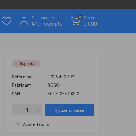
Se connecter
Panier
0
Mon compte
0.000
Indisponible
Référence
F 026 400 492
Fabricant
BOSCH
EAN
4047025440332
Ajouter au panier
Ajouter favoris