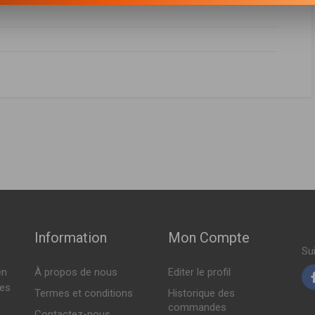
ABRICANT
PRIX
AV619601AE
,
AV619601AD
,
1448616
,
1477153
,
1496204
,
1690582
,
877
,
1727530
,
1848220
,
7M519601AB
,
7M519601AC
,
76899132
,
2007 > 09-2010 )
Sur commande
 02-2007 > 09-2010 )
4213Z40B
,
Y64213Z40C
,
Y64213Z40D
Indisponible
00ch ( 10-2012 > 06-2019 )
38216
,
31370984
25ch ( 10-2012 > 06-2019 )
Indisponible
004 > 09-2012 )
Information
Mon Compte
2004 > 09-2012 )
Su
en
À propos de nous
Editer le profil
005 > 09-2012 )
tes
Termes et conditions
Historique des
2005 > 09-2012 )
commandes
Contactez-nous