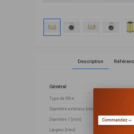
Description
Référen
Général
Type de filtre
Cartouch
Diamètre extérieur [mm]
157
Diamètre 1 [mm]
70
Commandez
→
Largeur [mm]
157,7