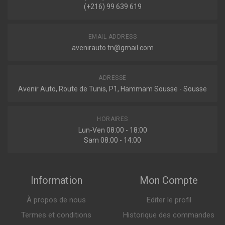
3.0 TWIN TURBO 283ch ( 05-1990 > 09-1995 )
(+216) 99 639 619
JUKE (F15)
1.2 DIG-T 115ch ( 05-2014 > en cours )
ELP9363
EMAIL ADDRESS
1.5 DCI 110ch ( 06-2010 > en cours )
Filtre a air
Voir plus
avenirauto.tn@gmail.com
MICRA IV (K13K, K13KK)
1.2 80ch ( 05-2010 > 09-2015 )
ADRESSE
Indisponible
Avenir Auto, Route de Tunis, P1, Hammam Sousse - Sousse
PULSAR 3/5 PORTES (C13)
1.2 DIG-T 115ch ( 10-2014 > en cours )
1.5 DCI 110ch ( 10-2014 > en cours )
P576
Voir plus
HORAIRES
Filtre a air
Lun-Ven 08:00 - 18:00
X-TRAIL (T31)
Sam 08:00 - 14:00
2.5 4X4 169ch ( 06-2007 > 11-2013 )
Renault
Indisponible
Information
Mon Compte
KOLEOS (HY_)
2.5 4X4 171ch ( 09-2008 > en cours )
À propos de nous
Editer le profil
30.576.00
Filtre a air
Termes et conditions
Historique des commandes