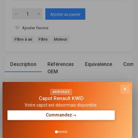
Ajouter au panier
Ajouter favoris
Filtre à air
Filtre
Moteur
Description
Références
Equivalence
Compa
OEM
×
Général
ARRIVAGE
Capot Renault KWID
TYPE DE FILTRE
Votre capot est désormais disponible.
Cartouche filtrante
Commandez
→
LONGUEUR [MM]
229
LARGEUR [MM]