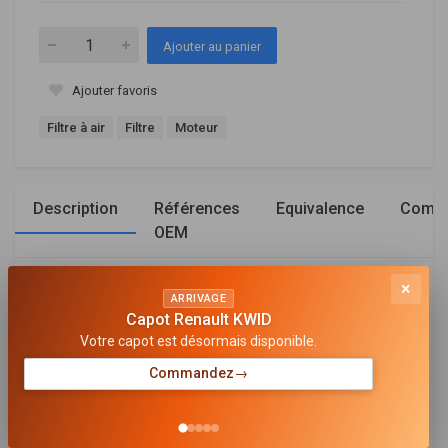
Ajouter au panier
Ajouter favoris
Filtre à air
Filtre
Moteur
Description
Références
Equivalence
Compa
OEM
×
Général
ARRIVAGE
Capot Renault KWID
TYPE DE FILTRE
Votre capot est désormais disponible.
Cartouche filtrante
Commandez
→
LONGUEUR [MM]
293
LARGEUR [MM]