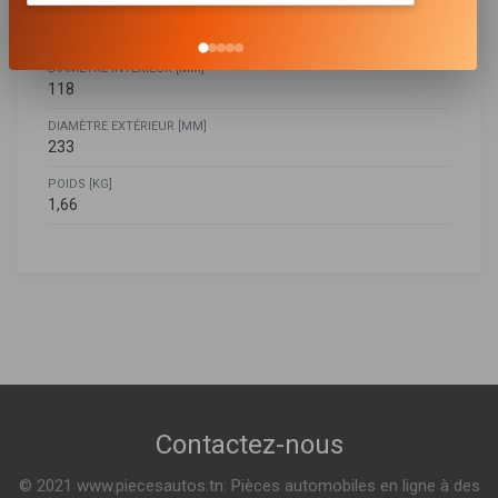
LONGUEUR [MM]
278
DIAMÈTRE INTÉRIEUR [MM]
118
DIAMÈTRE EXTÉRIEUR [MM]
233
POIDS [KG]
1,66
MITSUBISHI
FA2101
ME017246
,
ME423319
,
ML126032
,
XE017246
Filtre à air
Indisponible
Contactez-nous
R882
© 2021 www.piecesautos.tn: Pièces automobiles en ligne à des