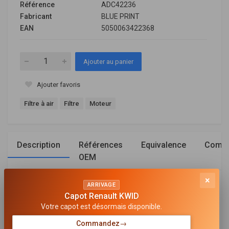
Référence
ADC42236
Fabricant
BLUE PRINT
EAN
5050063422368
Ajouter au panier
Ajouter favoris
Filtre à air
Filtre
Moteur
Description
Références
Equivalence
Compa
OEM
×
ARRIVAGE
Général
Capot Renault KWID
Votre capot est désormais disponible.
TYPE DE FILTRE
Cartouche filtrante
Commandez
→