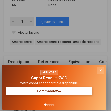
EAN
None
Ajouter au panier
Ajouter favoris
Amortisseurs
Amortisseurs, ressorts, lames de ressorts
Description
Références
Equivalence
Compa
OEM
×
ARRIVAGE
Capot Renault KWID
Général
Votre capot est désormais disponible.
Commandez
→
MODÈLE D'AMORTISSEUR
Jambe de suspension
TYPE D'AMORTISSEUR
Pression d'huile