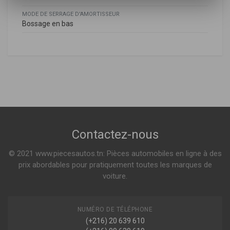
MODE DE SERRAGE D'AMORTISSEUR
Bossage en bas
Peugeot
206 3/5 PORTES (2A/C)
1.1 I 60ch ( 09-1998 > 02-2007 )
1.1 54ch ( 08-1998 > 07-2000 )
Voir plus
206 SW (2E/K)
Contactez-nous
1.1 60ch ( 07-2002 > 02-2007 )
1.4 75ch ( 07-2002 > 02-2007 )
© 2021 www.piecesautos.tn: Pièces automobiles en ligne à des
Voir plus
prix abordables pour pratiquement toutes les marques de
voiture.
NUMÉRO DE TÉLÉPHONE
(+216) 20 639 610