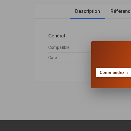
Description
Référen
Général
Compatible
Peugeot
Coté
Gauche
Commandez
→
Peugeot
DÉSIGNATION
LANDTREK
1.9 Propulsion 1
1.9 Traction int
Voir plus