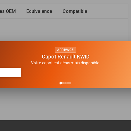
ces OEM
Equivalence
Compatible
 Landtrek
ARRIVAGE
Capot Renault KWID
Votre capot est désormais disponible.
FABRICANT
PRIX
50ch ( 11-2021 > en cours )
égrale 150ch ( 11-2021 > en cours )