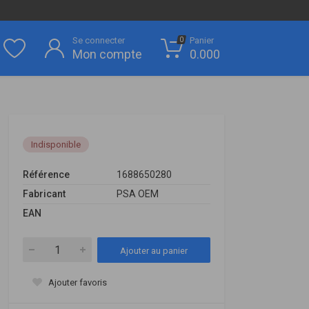
Se connecter
Panier
0
Mon compte
0.000
Indisponible
Référence
1688650280
Fabricant
PSA OEM
EAN
Ajouter au panier
Ajouter favoris