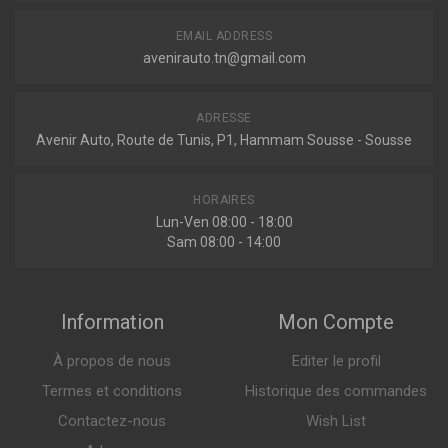
004681
EMAIL ADDRESS
Amortisseur arriere
avenirauto.tn@gmail.com
ADRESSE
Avenir Auto, Route de Tunis, P1, Hammam Sousse - Sousse
Indisponible
HORAIRES
115792
Lun-Ven 08:00 - 18:00
Amortisseur arriere
Sam 08:00 - 14:00
Information
Mon Compte
Indisponible
À propos de nous
Editer le profil
Termes et conditions
Historique des commandes
115792G
Contactez-nous
Wish List
Amortisseur arriere