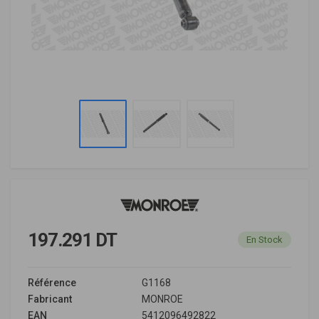
197.291 DT
En Stock
Référence
G1168
Fabricant
MONROE
EAN
5412096492822