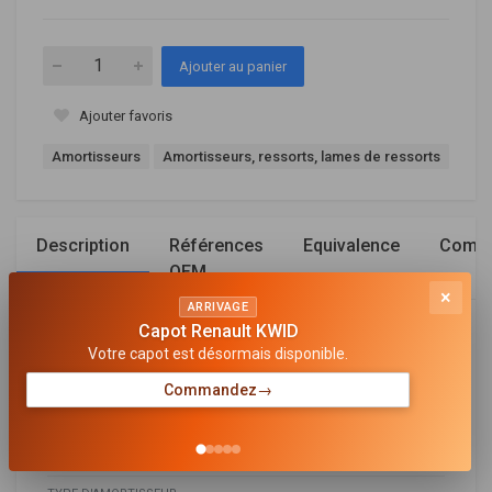
Ajouter au panier
Ajouter favoris
Amortisseurs
Amortisseurs, ressorts, lames de ressorts
Description
Références
Equivalence
Compa
OEM
×
ARRIVAGE
Capot Renault KWID
Général
Votre capot est désormais disponible.
MODE DE SERRAGE D'AMORTISSEUR
Commandez
→
Bossage en haut
SYSTÈME D'AMORTISSEUR
Système bitube