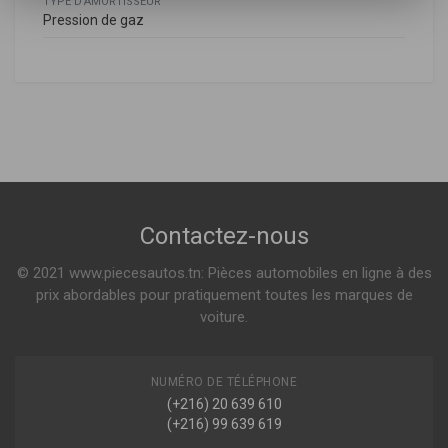
TYPE D'AMORTISSEUR
Pression de gaz
Renault
RENAULT
255921
562105955R
Amortisseur arriere
CAPTUR I (J5_, H5_)
0.9 TCE 90 90ch ( 06-2013 > en cours )
1.2 TCE 120 120ch ( 06-2013 > en cours )
Voir plus
Contactez-nous
Indisponible
© 2021 www.piecesautos.tn: Pièces automobiles en ligne à des
255921G
prix abordables pour pratiquement toutes les marques de
Amortisseur arriere
voiture.
NUMÉRO DE TÉLÉPHONE
(+216) 20 639 610
Indisponible
(+216) 99 639 619