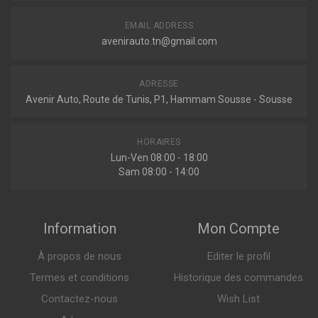
1675675980
EMAIL ADDRESS
Amortisseur
avenirauto.tn@gmail.com
ADRESSE
Avenir Auto, Route de Tunis, P1, Hammam Sousse - Sousse
Indisponible
HORAIRES
2000836
Lun-Ven 08:00 - 18:00
Amortisseur
Sam 08:00 - 14:00
Information
Mon Compte
Sur commande
À propos de nous
Editer le profil
Termes et conditions
Historique des commandes
D7023S
Amortisseur MONROE ADVENTURE
Contactez-nous
Wish List