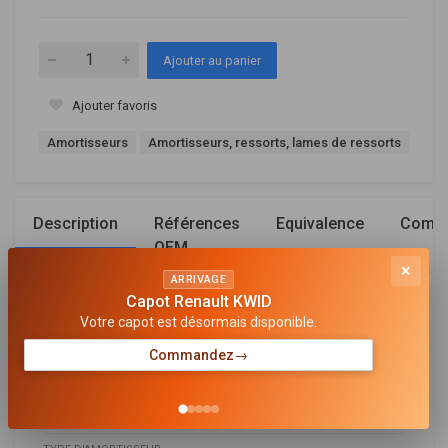
Ajouter au panier
Ajouter favoris
Amortisseurs
Amortisseurs, ressorts, lames de ressorts
Description
Références
Equivalence
Compa
OEM
×
ARRIVAGE
Capot Renault KWID
Général
Votre capot est désormais disponible.
MODE DE SERRAGE D'AMORTISSEUR
Commandez
→
Goujon en haut
SYSTÈME D'AMORTISSEUR
Système bitube