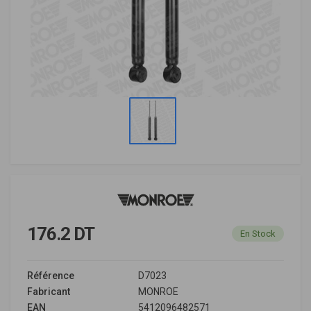
176.2 DT
En Stock
Référence
D7023
Fabricant
MONROE
EAN
5412096482571