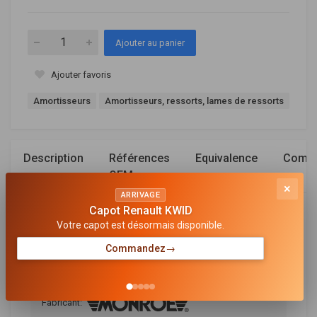
Ajouter au panier
Ajouter favoris
Amortisseurs
Amortisseurs, ressorts, lames de ressorts
Description
Références
Equivalence
Compa
OEM
×
ARRIVAGE
Capot Renault KWID
Cet article est présent dans les références
Votre capot est désormais disponible.
suivantes
Commandez
→
D0025
Amortisseur avant