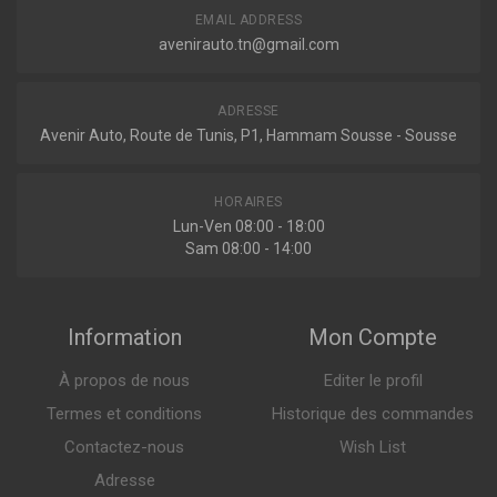
PN6260302
EMAIL ADDRESS
Amortisseur
avenirauto.tn@gmail.com
ADRESSE
Avenir Auto, Route de Tunis, P1, Hammam Sousse - Sousse
Indisponible
HORAIRES
16K007472
Lun-Ven 08:00 - 18:00
Amortisseur
Sam 08:00 - 14:00
Information
Mon Compte
Indisponible
À propos de nous
Editer le profil
Termes et conditions
Historique des commandes
315234-PCS-MS
Contactez-nous
Wish List
Amortisseur
Adresse