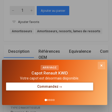
Ajouter au panier
Ajouter favoris
Amortisseurs
Amortisseurs, ressorts, lames de ressorts
Description
Références
Equivalence
Compa
OEM
×
ARRIVAGE
Général
Capot Renault KWID
Votre capot est désormais disponible.
MODE DE SERRAGE D'AMORTISSEUR
Bossage en haut
Commandez
→
SYSTÈME D'AMORTISSEUR
Système monotube
TYPE D'AMORTISSEUR