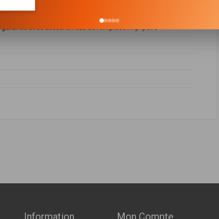
 garantie avec acces. en cas de remplacem. p. paire
FABRICANT
PRIX
62101202R
,
562101385R
,
562102469R
,
562103341R
,
562104742R
,
62105575R
,
562106055R
,
562106255R
,
562106462R
,
562107243R
,
ch ( 09-2016 > en cours )
Indisponible
ch ( 09-2016 > en cours )
ch ( 11-2015 > en cours )
Indisponible
ch ( 11-2015 > en cours )
ch ( 04-2016 > en cours )
Information
Mon Compte
Indisponible