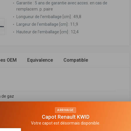
Garantie :
5 ans de garantie avec acces. en cas de
remplacem. p. paire
Longueur de l'emballage [cm] :
49,8
Largeur de l'emballage [cm] :
11,9
Hauteur de l'emballage [cm] :
12,4
ces OEM
Equivalence
Compatible
n de gaz
seur télescopique
ARRIVAGE
Capot Renault KWID
 bitube
Votre capot est désormais disponible.
 en haut