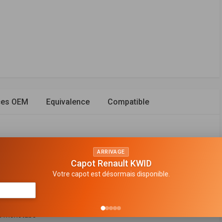
ces OEM
Equivalence
Compatible
ARRIVAGE
Capot Renault KWID
rrière
Votre capot est désormais disponible.
n de gaz
seur sans ressort
e monotube