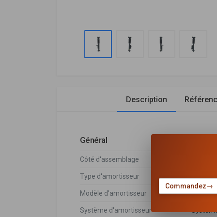
Description
Référen
Général
Côté d'assemblage
Essieu a
Type d'amortisseur
Pressio
Commandez
→
Modèle d'amortisseur
Amortis
Système d'amortisseur
Systèm