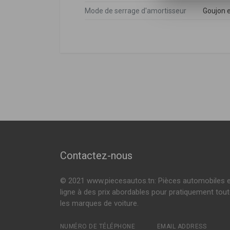
Mode de serrage d'amortisseur
Goujon 
Mercedes-benz
DÉSIGNATION
Mercedes-benz
1663200030
,
1
A1663200130
,
CLASSE M (W166)
ML 250 CDI / B
ML 400 4-MATIC
Voir plus
GLE (W166)
250 D 204ch ( 0
350 D 4-MATIC 2
Voir plus
Contactez-nous
© 2021 www.piecesautos.tn: Pièces automobiles 
ligne à des prix abordables pour pratiquement tou
les marques de voiture.
NUMÉRO DE TÉLÉPHONE
EMAIL ADDRESS