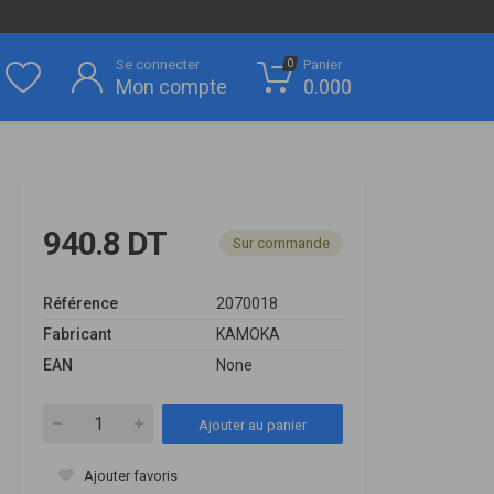
Se connecter
Panier
0
Mon compte
0.000
940.8 DT
Sur commande
Référence
2070018
Fabricant
KAMOKA
EAN
None
Ajouter au panier
Ajouter favoris