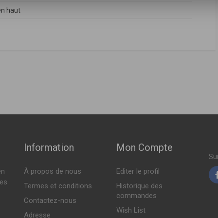
en haut
FABRICANT
PRIX
663200130
,
1663200530
,
1663201130
,
1663201730
,
A1663200030
,
A1663200530
,
A1663201130
,
A1663201730
LUETEC 4-MATIC 204ch ( 06-2011 > 12-2015 )
 333ch ( 08-2013 > 02-2015 )
4-2015 > 10-2018 )
58ch ( 04-2015 > 10-2018 )
Information
Mon Compte
Su
en
À propos de nous
Editer le profil
tes
Termes et conditions
Historique des
commandes
Contactez-nous
Wish List
Adresse