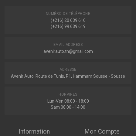
Indisponible
NUMÉRO DE TÉLÉPHONE
(+216) 20 639 610
(+216) 99 639 619
MM-AS004
Ressort pneumatique, suspension pneumatique
EMAIL ADDRESS
avenirauto.tn@gmail.com
Indisponible
ADRESSE
Avenir Auto, Route de Tunis, P1, Hammam Sousse - Sousse
BACB11-575007
Amortisseur
HORAIRES
Lun-Ven 08:00 - 18:00
Sam 08:00 - 14:00
Sur commande
Information
Mon Compte