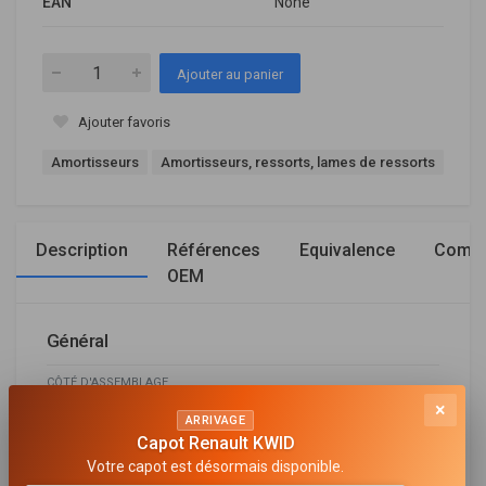
EAN
None
Ajouter au panier
Ajouter favoris
Amortisseurs
Amortisseurs, ressorts, lames de ressorts
Description
Références
Equivalence
Compa
OEM
Général
CÔTÉ D'ASSEMBLAGE
Essieu arrière
×
ARRIVAGE
TYPE D'AMORTISSEUR
Capot Renault KWID
Pression de gaz
Votre capot est désormais disponible.