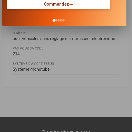
MODÈLE D'AMORTISSEUR
Commandez
→
Amortisseur sans ressort
MODE DE SERRAGE D'AMORTISSEUR
Fourche en bas
CHÂSSIS
pour véhicules sans réglage d'amortisseur électronique
PAS POUR SA CODE
214
SYSTÈME D'AMORTISSEUR
Système monotube
MERCEDES-BENZ
1643200631
,
1643201231
,
1643201331
,
1643202231
,
1643202631
,
A1643200631
,
A1643201231
,
A1643201331
,
A1643202231
,
A1643202631