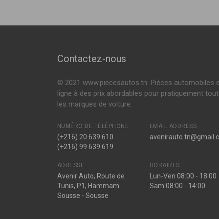
545366
Amortisseur avant
334255
Contactez-nous
Amortisseur avant
© 2021 www.piecesautos.tn: Pièces automobiles 
E4382
ligne à des prix abordables pour pratiquement tou
Amortisseur avant
les marques de voiture.
545366G
NUMÉRO DE TÉLÉPHONE
EMAIL ADDRESS
Amortisseur avant
(+216) 20 639 610
avenirauto.tn@gmail.
(+216) 99 639 619
300970
Amortisseur avant
ADRESSE
HORAIRES
Avenir Auto, Route de
Lun-Ven 08:00 - 18:00
Tunis, P1, Hammam
Sam 08:00 - 14:00
810066
Sousse - Sousse
Amortisseur avant (Jeu de 2)