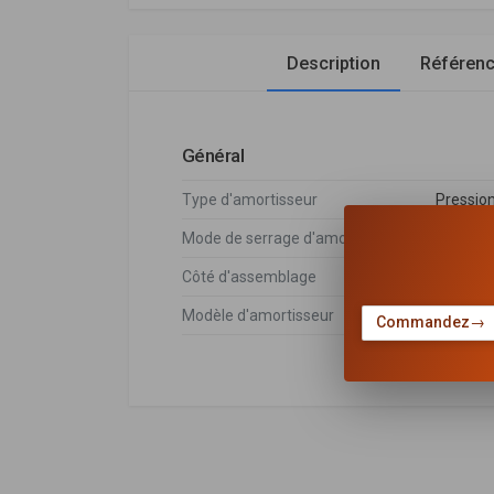
Description
Référen
Général
Type d'amortisseur
Pression
Mode de serrage d'amortisseur
Goujon 
Côté d'assemblage
Essieu 
Modèle d'amortisseur
Jambe d
Commandez
→
DÉSIGNATION
Renault
7700839378
104255
Amortisseur avant