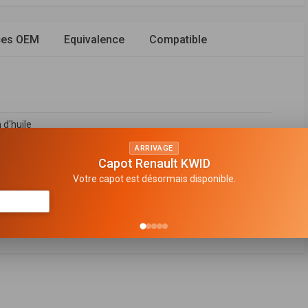
ces OEM
Equivalence
Compatible
 d'huile
en haut
ARRIVAGE
Capot Renault KWID
avant
Votre capot est désormais disponible.
e suspension
FABRICANT
PRIX
142.736 DT