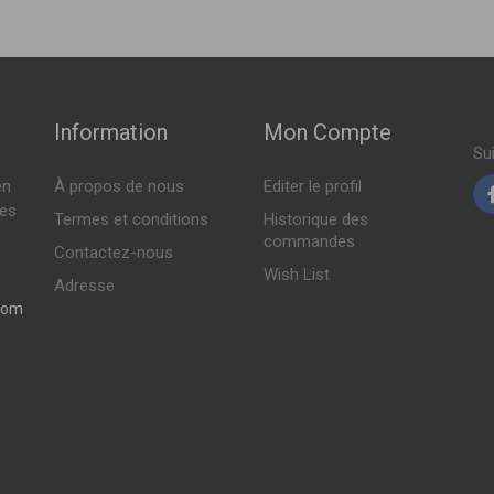
Indisponible
Information
Mon Compte
Indisponible
Su
en
À propos de nous
Editer le profil
Indisponible
tes
Termes et conditions
Historique des
commandes
Contactez-nous
Wish List
Indisponible
Adresse
com
Indisponible
Indisponible