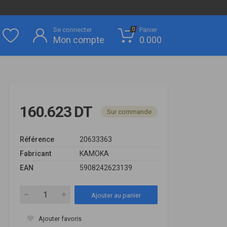
Se connecter
Panier
0
Mon compte
0.000
160.623 DT
Sur commande
Référence
20633363
Fabricant
KAMOKA
EAN
5908242623139
Ajouter au panier
Ajouter favoris