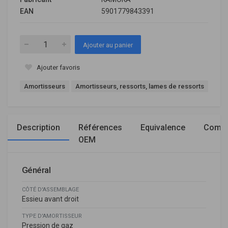
EAN
5901779843391
Ajouter au panier
Ajouter favoris
Amortisseurs
Amortisseurs, ressorts, lames de ressorts
Description
Références
Equivalence
Compa
OEM
Général
CÔTÉ D'ASSEMBLAGE
Essieu avant droit
TYPE D'AMORTISSEUR
Pression de gaz