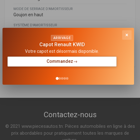
MODE DE SERRAGE D'AMORTISSEUR
Goujon en haut
SYSTÈME D'AMORTISSEUR
Système bitube
×
ARRIVAGE
MODÈLE D'AMORTISSEUR
Capot Renault KWID
Jambe de suspension
Votre capot est désormais disponible.
Commandez
→
BMW
2000650
31316775576
,
31316777204
,
31316784018
,
31316784022
,
Amortisseur
31316784090
,
31316784092
,
31316789364
,
31316789366
,
31316789404
,
31316797766
,
31316797768
,
31316797770
,
6775576
,
6777204
,
6784018
,
6784022
,
6784090
,
6784092
,
6789364
,
6789366
,
6789404
,
6797766
,
6797768
,
6797770
Sur commande
Contactez-nous
© 2021 www.piecesautos.tn: Pièces automobiles en ligne à des
2000656
prix abordables pour pratiquement toutes les marques de
Amortisseur