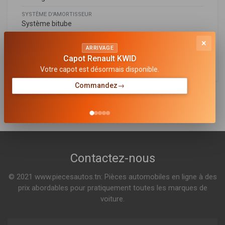
SYSTÈME D'AMORTISSEUR
Système bitube
MODÈLE D'AMORTISSEUR
×
ARRIVAGE
Jambe de suspension
Capot Renault KWID
Votre capot est désormais disponible.
Commandez
→
AUDI
2000069
7L8513029E
,
7L8513029G
Amortisseur
Sur commande
Contactez-nous
© 2021 www.piecesautos.tn: Pièces automobiles en ligne à des
prix abordables pour pratiquement toutes les marques de
voiture.