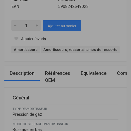
EAN
5908242649023
Ajouter au panier
Ajouter favoris
Amortisseurs
Amortisseurs, ressorts, lames de ressorts
Description
Références
Equivalence
Compa
OEM
Général
TYPE D'AMORTISSEUR
Pression de gaz
MODE DE SERRAGE D'AMORTISSEUR
Bossage en bas