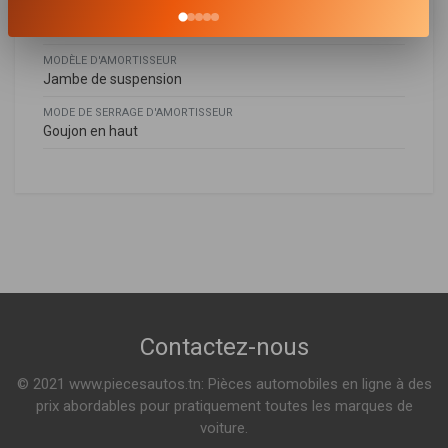
SYSTÈME D'AMORTISSEUR
Système bitube
MODÈLE D'AMORTISSEUR
Jambe de suspension
MODE DE SERRAGE D'AMORTISSEUR
Goujon en haut
Nissan
NISSAN
543035FA0D
,
543035FA0A
,
543035FD0A
,
543035FA0C
,
MICRA V (K14)
543035FD0C
,
543035FD0D
,
543035FM0A
0.9 DIG-T 90ch ( 12-2016 > en cours )
0.9 LPG 87ch ( 03-2019 > en cours )
Voir plus
Contactez-nous
© 2021 www.piecesautos.tn: Pièces automobiles en ligne à des
prix abordables pour pratiquement toutes les marques de
voiture.