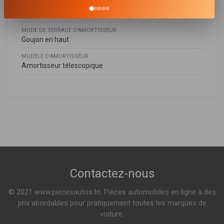
SYSTÈME D'AMORTISSEUR
Système bitube
MODE DE SERRAGE D'AMORTISSEUR
Goujon en haut
MODÈLE D'AMORTISSEUR
Amortisseur télescopique
Kia
KIA
55311D4360
,
55311D4120
,
55311D4320
,
55310D5130
,
OPTIMA (JF)
55311D4160
,
55310D6000
,
55310C3000
,
55310C2110
,
1.6 CRDi 136ch ( 09-2018 > en cours )
55310C2100
1.6 T-GDI 179ch ( 09-2018 > en cours )
Voir plus
OPTIMA SPORTSWAGON (JF)
Contactez-nous
1.6 T-GDI 179ch ( 01-2018 > en cours )
© 2021 www.piecesautos.tn: Pièces automobiles en ligne à des
prix abordables pour pratiquement toutes les marques de
voiture.