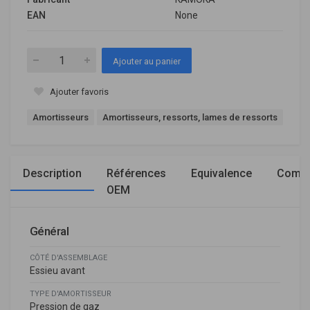
EAN
None
Ajouter au panier
Ajouter favoris
Amortisseurs
Amortisseurs, ressorts, lames de ressorts
Description
Références
Equivalence
Compa
OEM
Général
CÔTÉ D'ASSEMBLAGE
Essieu avant
TYPE D'AMORTISSEUR
Pression de gaz