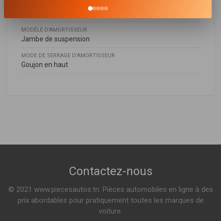
SYSTÈME D'AMORTISSEUR
Système bitube
MODÈLE D'AMORTISSEUR
Jambe de suspension
MODE DE SERRAGE D'AMORTISSEUR
Goujon en haut
Bmw
BMW
BACB12-573018
31316796315
,
31316796409
,
31316796417
Amortisseur
X3 (F25)
XDRIVE 20 I 184ch ( 09-2011 > 08-2017 )
SDRIVE 18 D 136ch ( 08-2011 > 03-2014 )
Voir plus
X4 (F26)
Indisponible
Contactez-nous
XDRIVE 20 I 184ch ( 04-2014 > 03-2018 )
XDRIVE 20 D 163ch ( 06-2014 > 03-2018 )
© 2021 www.piecesautos.tn: Pièces automobiles en ligne à des
Voir plus
prix abordables pour pratiquement toutes les marques de
voiture.