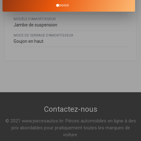
SYSTÈME D'AMORTISSEUR
Système bitube
MODÈLE D'AMORTISSEUR
Jambe de suspension
MODE DE SERRAGE D'AMORTISSEUR
Goujon en haut
Bmw
BMW
BACB12-573019
31316796316
,
31316796410
,
31316796418
Amortisseur
X3 (F25)
XDRIVE 20 I 184ch ( 09-2011 > 08-2017 )
SDRIVE 18 D 136ch ( 08-2011 > 03-2014 )
Voir plus
X4 (F26)
Indisponible
Contactez-nous
XDRIVE 20 I 184ch ( 04-2014 > 03-2018 )
XDRIVE 20 D 163ch ( 06-2014 > 03-2018 )
© 2021 www.piecesautos.tn: Pièces automobiles en ligne à des
Voir plus
prix abordables pour pratiquement toutes les marques de
voiture.