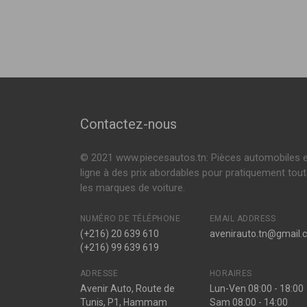
51953285
,
519
500L (199_)
0.9 105ch ( 09-2
C58488
0.9 NATURAL PO
Amortisseur LTM
Voir plus
Contactez-nous
© 2021 www.piecesautos.tn: Pièces automobiles 
ligne à des prix abordables pour pratiquement tou
les marques de voiture.
NUMÉRO DE TÉLÉPHONE
EMAIL ADDRESS
(+216) 20 639 610
avenirauto.tn@gmail.
(+216) 99 639 619
ADRESSE
HORAIRES
Avenir Auto, Route de
Lun-Ven 08:00 - 18:00
Tunis, P1, Hammam
Sam 08:00 - 14:00