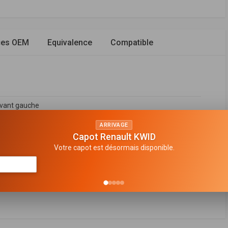
ces OEM
Equivalence
Compatible
avant gauche
n de gaz
ARRIVAGE
Capot Renault KWID
e suspension
Votre capot est désormais disponible.
 bitube
en haut
FABRICANT
PRIX
36075
,
51890137
,
51936076
,
51890140
,
51936540
,
51936541
,