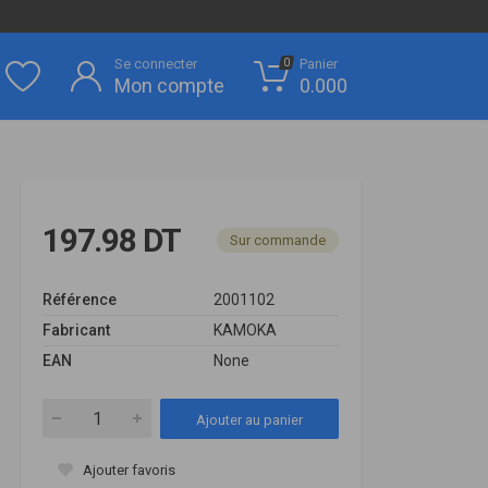
Se connecter
Panier
0
Mon compte
0.000
197.98 DT
Sur commande
Référence
2001102
Fabricant
KAMOKA
EAN
None
Ajouter au panier
Ajouter favoris