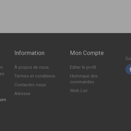
21498
,
51956058
,
51962119
012 > en cours )
Indisponible
WER 80ch ( 04-2017 > en cours )
Information
Mon Compte
Su
en
À propos de nous
Editer le profil
tes
Termes et conditions
Historique des
commandes
Contactez-nous
Wish List
Adresse
com