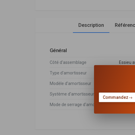
Description
Référen
Général
Côté d'assemblage
Essieu 
Type d'amortisseur
Pressio
Modèle d'amortisseur
Jambe d
Système d'amortisseur
Système
Commandez
→
Mode de serrage d'amortisseur
Goujon 
Fiat
DÉSIGNATION
Fiat
51890136
,
519