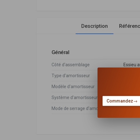
Description
Référen
Général
Côté d'assemblage
Essieu 
Type d'amortisseur
Pressio
Modèle d'amortisseur
Jambe d
Système d'amortisseur
Système
Commandez
→
Mode de serrage d'amortisseur
Goujon 
Nissan
DÉSIGNATION
Nissan
E43033ZL0D
,
5