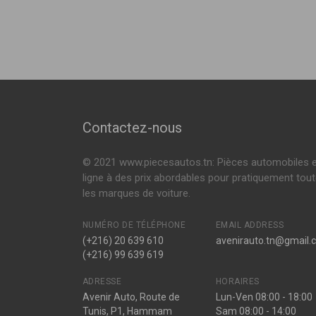
PULSAR 3/5 portes (C13)
1.2 DIG-T 115ch 
1.5 DCI 110ch ( 
Voir plus
Contactez-nous
© 2021 www.piecesautos.tn: Pièces automobiles 
ligne à des prix abordables pour pratiquement tou
les marques de voiture.
NUMÉRO DE TÉLÉPHONE
EMAIL ADDRESS
(+216) 20 639 610
avenirauto.tn@gmail.
(+216) 99 639 619
ADRESSE
HORAIRES
Avenir Auto, Route de
Lun-Ven 08:00 - 18:00
Tunis, P1, Hammam
Sam 08:00 - 14:00