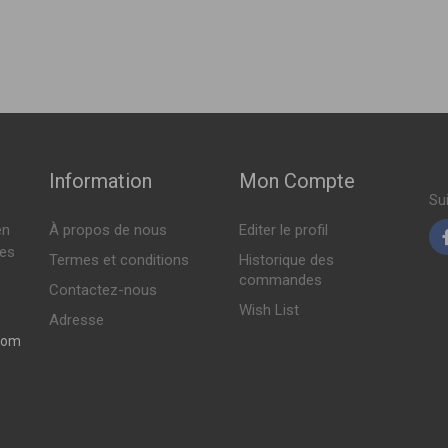
( 10-2014 > en cours )
10-2014 > en cours )
Information
Mon Compte
Su
en
À propos de nous
Editer le profil
tes
Termes et conditions
Historique des
commandes
Contactez-nous
Wish List
Adresse
com