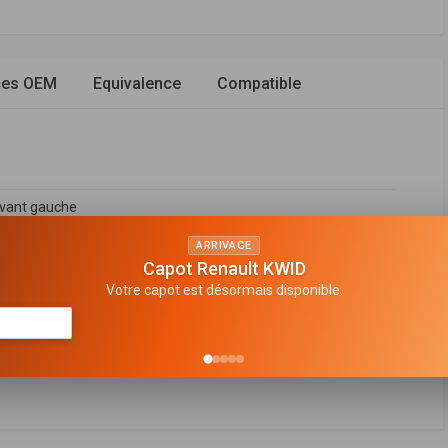
ces OEM
Equivalence
Compatible
avant gauche
n de gaz
ARRIVAGE
Capot Renault KWID
e suspension
Votre capot est désormais disponible.
 bitube
en haut
FABRICANT
PRIX
43033ZL0D
,
E43033ZL1C
,
543033ZL1C
,
543034MA0A