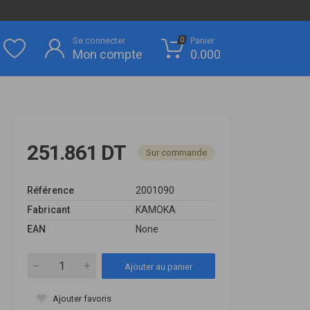
Se connecter
Panier
0
Mon compte
0.000
251.861 DT
Sur commande
Référence
2001090
Fabricant
KAMOKA
EAN
None
Ajouter au panier
Ajouter favoris