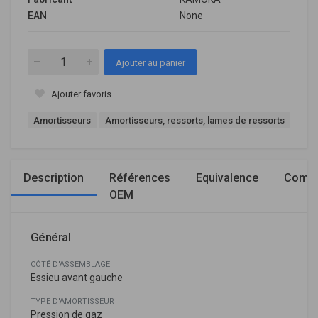
EAN
None
Ajouter au panier
Ajouter favoris
Amortisseurs
Amortisseurs, ressorts, lames de ressorts
Description
Références
Equivalence
Compa
OEM
Général
CÔTÉ D'ASSEMBLAGE
Essieu avant gauche
TYPE D'AMORTISSEUR
Pression de gaz