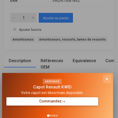
EAN
5902473061852
Ajouter au panier
Ajouter favoris
Amortisseurs
Amortisseurs, ressorts, lames de ressorts
Description
Références
Equivalence
Compa
OEM
×
ARRIVAGE
Général
Capot Renault KWID
Votre capot est désormais disponible.
TYPE D'AMORTISSEUR
Pression d'huile
Commandez
→
MODE DE SERRAGE D'AMORTISSEUR
Goujon en haut