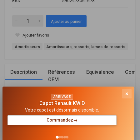
EAN
5902473061678
Ajouter au panier
Ajouter favoris
Amortisseurs
Amortisseurs, ressorts, lames de ressorts
Description
Références
Equivalence
Compa
OEM
×
ARRIVAGE
Général
Capot Renault KWID
Votre capot est désormais disponible.
CÔTÉ D'ASSEMBLAGE
Essieu avant
Commandez
→
TYPE D'AMORTISSEUR
Pression d'huile