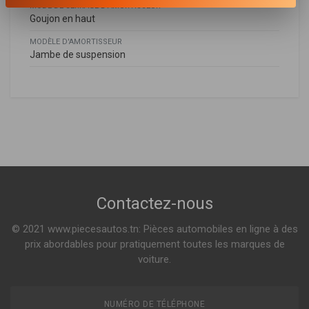
MODE DE SERRAGE D'AMORTISSEUR
Goujon en haut
MODÈLE D'AMORTISSEUR
Jambe de suspension
Fiat
FIAT
C28182
46412045
,
46417534
,
71713673
,
7685654
,
7711713
Amortisseur LTM
CINQUECENTO (170_)
0.7 I 30ch ( 07-1994 > 01-1998 )
0.7 31ch ( 12-1991 > 01-1996 )
Voir plus
SEICENTO / 600 (187_)
Contactez-nous
Indisponible
ELEKTRA 41ch ( 01-1999 > 01-2005 )
0.9 39ch ( 01-1998 > 01-2010 )
© 2021 www.piecesautos.tn: Pièces automobiles en ligne à des
Voir plus
prix abordables pour pratiquement toutes les marques de
voiture.
NUMÉRO DE TÉLÉPHONE