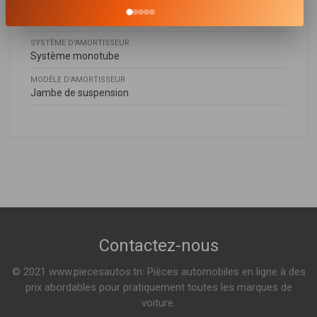
MODE DE SERRAGE D'AMORTISSEUR
Bossage en bas
SYSTÈME D'AMORTISSEUR
Système monotube
MODÈLE D'AMORTISSEUR
Jambe de suspension
Bmw
BMW
2000659
33506751543
,
33521096278
,
33526781922
Amortisseur
X5 (E53)
3.0 D 218ch ( 12-2003 > 12-2006 )
3.0 D 184ch ( 05-2001 > 12-2003 )
Voir plus
Sur commande
Contactez-nous
© 2021 www.piecesautos.tn: Pièces automobiles en ligne à des
20341047
prix abordables pour pratiquement toutes les marques de
Amortisseur
voiture.