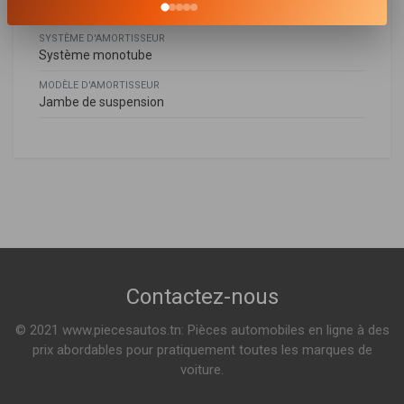
Bossage en bas
SYSTÈME D'AMORTISSEUR
Système monotube
MODÈLE D'AMORTISSEUR
Jambe de suspension
Hyundai
HYUNDAI
C03425
553003X100
,
55300X100
Amortisseur
ELANTRA A TROIS VOLUMES (MD, UD)
1.6 132ch ( 06-2011 > 12-2015 )
KIA
553001W000
Kia
Contactez-nous
Indisponible
RIO III (UB)
1.1 CRDI 75ch ( 09-2011 > 12-2017 )
© 2021 www.piecesautos.tn: Pièces automobiles en ligne à des
1.2 5 CVVT 86ch ( 09-2011 > 12-2017 )
Voir plus
prix abordables pour pratiquement toutes les marques de
voiture.