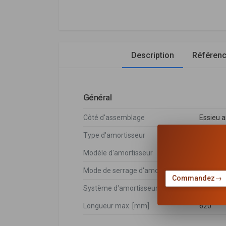
Description
Référen
Général
Côté d'assemblage
Essieu a
Type d'amortisseur
Pressio
Modèle d'amortisseur
Jambe d
Mode de serrage d'amortisseur
Bossage
Commandez
→
Système d'amortisseur
Systèm
Longueur max. [mm]
620