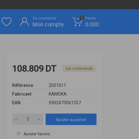
Se connecter
Panier
0
Mon compte
0.000
108.809 DT
Sur commande
Référence
2001011
Fabricant
KAMOKA
EAN
5902473061357
Ajouter au panier
Ajouter favoris