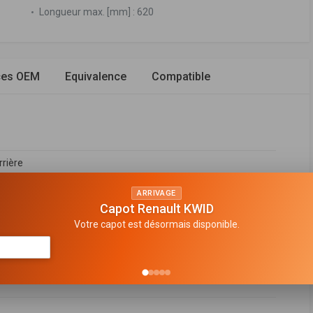
Longueur max. [mm] :
620
ces OEM
Equivalence
Compatible
rrière
n de gaz
ARRIVAGE
Capot Renault KWID
e suspension
Votre capot est désormais disponible.
 en bas
e monotube