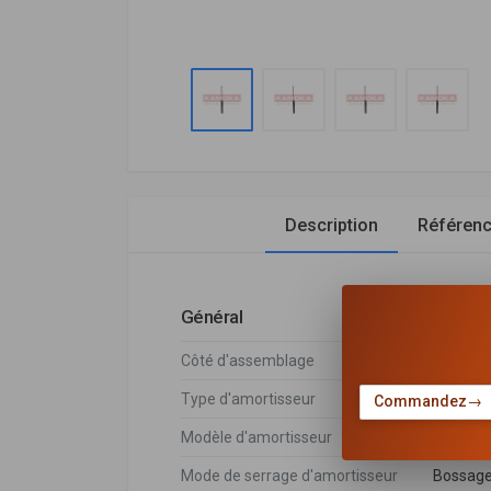
Description
Référen
Général
Côté d'assemblage
Essieu a
Type d'amortisseur
Pression
Commandez
→
Modèle d'amortisseur
Jambe d
Mode de serrage d'amortisseur
Bossage