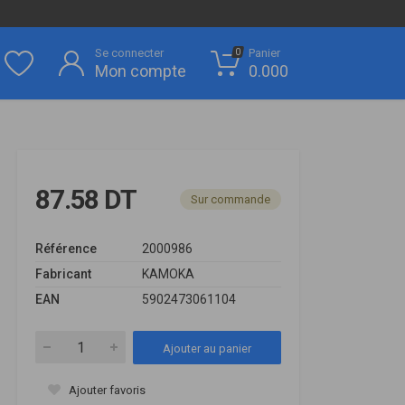
Se connecter
Panier
0
Mon compte
0.000
87.58 DT
Sur commande
Référence
2000986
Fabricant
KAMOKA
EAN
5902473061104
Ajouter au panier
Ajouter favoris