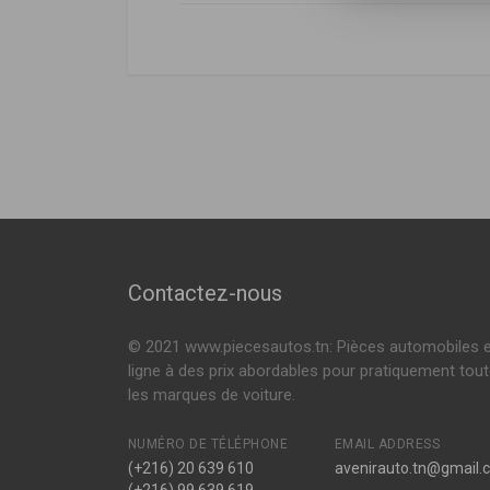
Nissan
DÉSIGNATION
Nissan
5621041B06
,
5
R3445
MICRA II (K11)
1.0 I 16V 60ch (
Amortisseur arriere
1.0 I 16V 54ch (
Voir plus
E1094
Amortisseur arriere
100763
Amortisseur arriere
Contactez-nous
155192G
© 2021 www.piecesautos.tn: Pièces automobiles 
Amortisseur arriere
ligne à des prix abordables pour pratiquement tou
les marques de voiture.
155192
Amortisseur arriere
NUMÉRO DE TÉLÉPHONE
EMAIL ADDRESS
(+216) 20 639 610
avenirauto.tn@gmail.