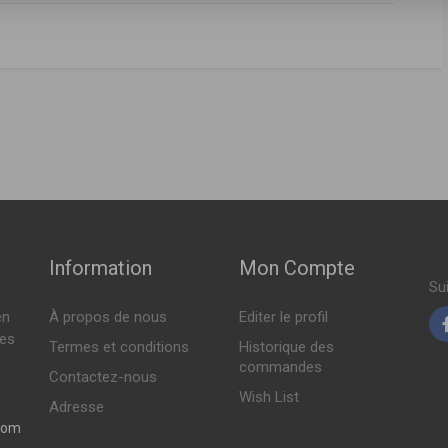
FABRICANT
PRIX
621041B26
,
562104F120
,
562104F125
 09-2000 > 02-2003 )
Indisponible
 08-1992 > 09-2000 )
Indisponible
Indisponible
Information
Mon Compte
Su
en
À propos de nous
Editer le profil
Indisponible
tes
Termes et conditions
Historique des
commandes
Contactez-nous
Indisponible
Wish List
Adresse
com