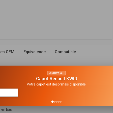
ces OEM
Equivalence
Compatible
ARRIVAGE
Capot Renault KWID
rrière
Votre capot est désormais disponible.
 d'huile
e suspension
 en bas