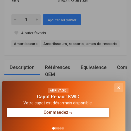
EAN
5902473061036
Ajouter au panier
Ajouter favoris
Amortisseurs
Amortisseurs, ressorts, lames de ressorts
Description
Références
Equivalence
Compa
OEM
×
ARRIVAGE
Général
Capot Renault KWID
Votre capot est désormais disponible.
CÔTÉ D'ASSEMBLAGE
Essieu arrière
Commandez
→
TYPE D'AMORTISSEUR
Pression d'huile