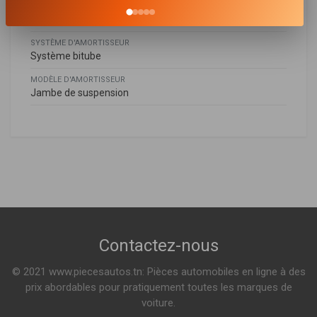
MODE DE SERRAGE D'AMORTISSEUR
Bossage en bas
SYSTÈME D'AMORTISSEUR
Système bitube
MODÈLE D'AMORTISSEUR
Jambe de suspension
Mercedes-benz
MERCEDES-BENZ
1633260000
,
1633260200
,
1633260400
,
1633260700
,
CLASSE M (W163)
1633261100
,
1633261200
ML 270 CDI 163ch ( 12-1999 > 06-2005 )
ML 320 218ch ( 02-1998 > 08-2002 )
Voir plus
Contactez-nous
© 2021 www.piecesautos.tn: Pièces automobiles en ligne à des
prix abordables pour pratiquement toutes les marques de
voiture.