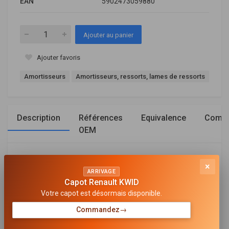
EAN
5902473059880
Ajouter au panier
Ajouter favoris
Amortisseurs
Amortisseurs, ressorts, lames de ressorts
Description
Références
Equivalence
Compa
OEM
Général
×
ARRIVAGE
CÔTÉ D'ASSEMBLAGE
Capot Renault KWID
Essieu avant
Votre capot est désormais disponible.
TYPE D'AMORTISSEUR
Commandez
→
Pression de gaz