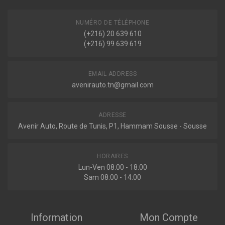
NUMÉRO DE TÉLÉPHONE
(+216) 20 639 610
Indisponible
(+216) 99 639 619
C23058
EMAIL ADDRESS
Amortisseur LTM
avenirauto.tn@gmail.com
ADRESSE
Avenir Auto, Route de Tunis, P1, Hammam Sousse - Sousse
Indisponible
HORAIRES
D23058
Lun-Ven 08:00 - 18:00
Amortisseur LTM
Sam 08:00 - 14:00
Information
Mon Compte