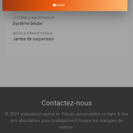
MODE DE SERRAGE D'AMORTISSEUR
Bossage en bas
SYSTÈME D'AMORTISSEUR
Système bitube
MODÈLE D'AMORTISSEUR
Jambe de suspension
Isuzu
ISUZU
MM-90008
8972515562
,
8973685960
,
8973685970
,
8973716390
,
Amortisseur
D-MAX (8DH)
8973716391
,
8973722860
,
8973722870
,
8979408153
,
2.5 DITD 4X4 101ch ( 05-2002 > 06-2012 )
8980560260
,
8980560270
,
8980560280
2.5 DITD 4X4 136ch ( 01-2007 > 06-2012 )
Voir plus
Contactez-nous
Indisponible
© 2021 www.piecesautos.tn: Pièces automobiles en ligne à des
MSS020318
prix abordables pour pratiquement toutes les marques de
Amortisseur
voiture.