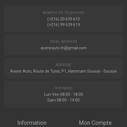
S4 QUATTRO 344ch ( 11-2004 > 06-2008 )
1.6 102ch ( 11-2004 > 06-2008 )
Voir plus
NUMÉRO DE TÉLÉPHONE
(+216) 20 639 610
A4 DÉCAPOTABLE (8H7, B6, 8HE, B7)
(+216) 99 639 619
2.0 TDI 140ch ( 01-2006 > 03-2009 )
2.0 TDI 136ch ( 01-2006 > 03-2009 )
Voir plus
EMAIL ADDRESS
avenirauto.tn@gmail.com
Seat
EXEO (3R2)
ADRESSE
1.6 102ch ( 03-2009 > 09-2010 )
Avenir Auto, Route de Tunis, P1, Hammam Sousse - Sousse
1.8 T 150ch ( 12-2008 > 05-2010 )
Voir plus
EXEO ST (3R5)
HORAIRES
1.6 102ch ( 06-2009 > 09-2010 )
Lun-Ven 08:00 - 18:00
1.8 T 150ch ( 06-2009 > 05-2010 )
Sam 08:00 - 14:00
Voir plus
Information
Mon Compte