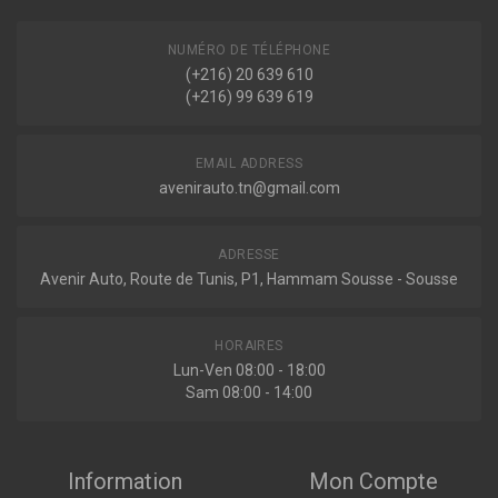
PICANTO II (TA)
1.0 67ch ( 04-2015 > 03-2017 )
1.0 LPG 67ch ( 08-2013 > 03-2017 )
NUMÉRO DE TÉLÉPHONE
Voir plus
(+216) 20 639 610
(+216) 99 639 619
EMAIL ADDRESS
avenirauto.tn@gmail.com
ADRESSE
Avenir Auto, Route de Tunis, P1, Hammam Sousse - Sousse
HORAIRES
Lun-Ven 08:00 - 18:00
Sam 08:00 - 14:00
Information
Mon Compte