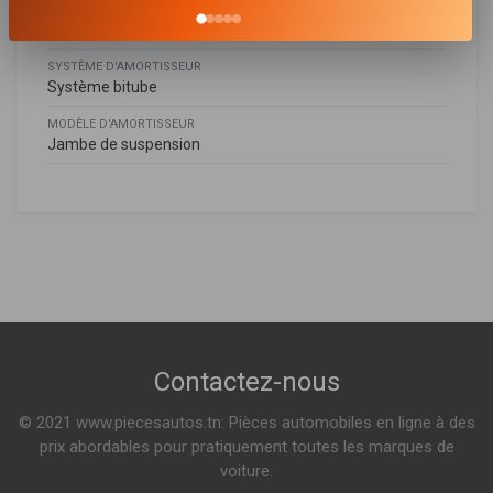
MODE DE SERRAGE D'AMORTISSEUR
Bossage en bas
SYSTÈME D'AMORTISSEUR
Système bitube
MODÈLE D'AMORTISSEUR
Jambe de suspension
Hyundai
HYUNDAI
C22639
55310B9050
Amortisseur
I10 II (BA, IA)
1.0 67ch ( 12-2013 > en cours )
1.2 87ch ( 12-2013 > en cours )
Kia
Contactez-nous
Indisponible
PICANTO I (SA)
© 2021 www.piecesautos.tn: Pièces automobiles en ligne à des
1.0 61ch ( 04-2004 > 04-2011 )
1.0 63ch ( 09-2007 > 04-2011 )
prix abordables pour pratiquement toutes les marques de
Voir plus
voiture.