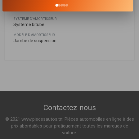
MODE DE SERRAGE D'AMORTISSEUR
Bossage en bas
SYSTÈME D'AMORTISSEUR
Système bitube
MODÈLE D'AMORTISSEUR
Jambe de suspension
Daihatsu
DAIHATSU
48531B4010
,
48531B4030
,
48531B4050
,
48531BZ010
,
TERIOS (J2_)
48531BZ050
,
48531BZ060
,
48531BZ080
,
48531BZ090
1.3 VVT-I 4X4 86ch ( 11-2005 > en cours )
1.5 4X4 105ch ( 05-2006 > en cours )
Voir plus
Contactez-nous
© 2021 www.piecesautos.tn: Pièces automobiles en ligne à des
prix abordables pour pratiquement toutes les marques de
voiture.