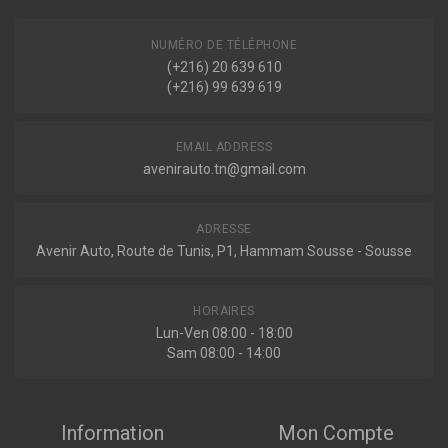
2.0 MZR-CD 140ch ( 02-2008 > 12-2010 )
Voir plus
NUMÉRO DE TÉLÉPHONE
(+216) 20 639 610
Indisponible
(+216) 99 639 619
EMAIL ADDRESS
avenirauto.tn@gmail.com
ADRESSE
Avenir Auto, Route de Tunis, P1, Hammam Sousse - Sousse
HORAIRES
Lun-Ven 08:00 - 18:00
Sam 08:00 - 14:00
Information
Mon Compte