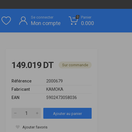
Se connecter
Panier
0
Mon compte
0.000
149.019 DT
Sur commande
Référence
2000679
Fabricant
KAMOKA
EAN
5902473058036
Ajouter au panier
Ajouter favoris