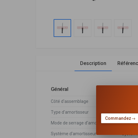
Description
Référen
Général
Côté d'assemblage
Essieu 
Type d'amortisseur
Pressio
Commandez
→
Mode de serrage d'amortisseur
Bossage
Système d'amortisseur
Système