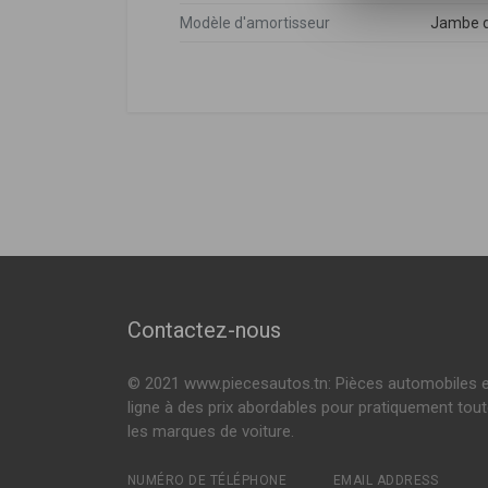
Modèle d'amortisseur
Jambe d
Peugeot
DÉSIGNATION
Citroën
5202NZ
,
5202P
26669
407 (6D_)
1.6 HDI 110 109
Mitsubishi
5202NZ
Amortisseur avant
1.8 116ch ( 05-
Voir plus
Peugeot
5202NZ
,
5202P
376183SP
407 SW (6E_)
1.6 HDI 110 109
Amortisseur avant
1.8 116ch ( 05-
Voir plus
E2061
Amortisseur avant
Contactez-nous
104568
© 2021 www.piecesautos.tn: Pièces automobiles 
Amortisseur avant
ligne à des prix abordables pour pratiquement tou
les marques de voiture.
334568
Amortisseur avant
NUMÉRO DE TÉLÉPHONE
EMAIL ADDRESS