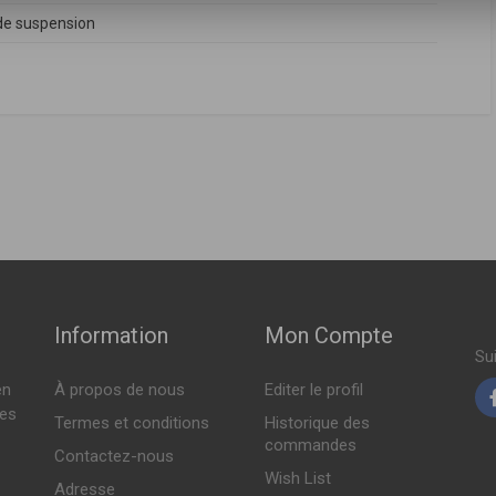
e suspension
FABRICANT
PRIX
A
ch ( 05-2004 > 12-2010 )
216.385 DT
2004 > 07-2005 )
A
,
5202TS
Indisponible
ch ( 05-2004 > 12-2010 )
2004 > 07-2005 )
Indisponible
Information
Mon Compte
Su
Indisponible
en
À propos de nous
Editer le profil
tes
Termes et conditions
Historique des
commandes
Contactez-nous
Indisponible
Wish List
Adresse