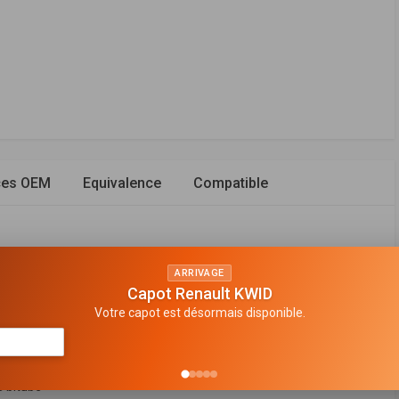
ces OEM
Equivalence
Compatible
ARRIVAGE
Capot Renault KWID
avant
Votre capot est désormais disponible.
n de gaz
 en bas
 bitube