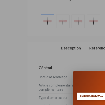
Description
Référen
Général
Côté d'assemblage
Essieu 
Article complémentaire/Info
sans cuv
complémentaire
Commandez
→
Type d'amortisseur
Pressio