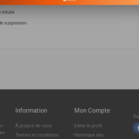
en haut
 bitube
e suspension
FABRICANT
PRIX
4F0413031AB
,
4F0413031AL
,
4F0413031AQ
,
4F0413031AR
,
ch ( 03-2006 > 03-2011 )
 07-2004 > 10-2008 )
ch ( 03-2006 > 08-2011 )
 06-2005 > 10-2008 )
O 163ch ( 05-2006 > 08-2011 )
Information
Mon Compte
O 180ch ( 05-2006 > 10-2008 )
Su
en
À propos de nous
Editer le profil
tes
Termes et conditions
Historique des