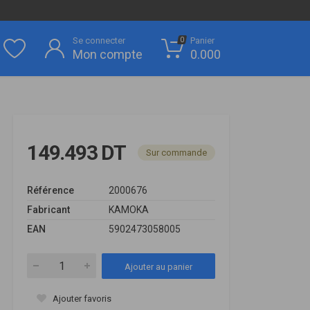
Se connecter
Panier
0
Mon compte
0.000
149.493 DT
Sur commande
Référence
2000676
Fabricant
KAMOKA
EAN
5902473058005
Ajouter au panier
Ajouter favoris