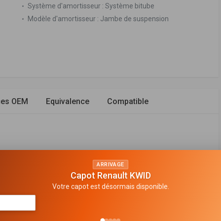
Système d'amortisseur :
Système bitube
Modèle d'amortisseur :
Jambe de suspension
ces OEM
Equivalence
Compatible
avant
ARRIVAGE
Capot Renault KWID
ette de ressort
Votre capot est désormais disponible.
n de gaz