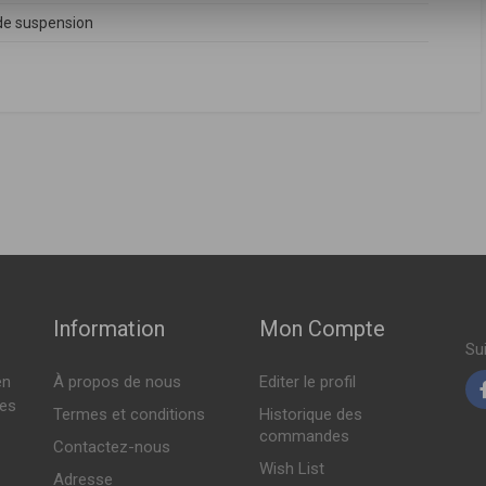
e suspension
FABRICANT
PRIX
6100EB34A
ch ( 10-2006 > en cours )
Indisponible
ch ( 08-2010 > en cours )
Indisponible
Information
Mon Compte
Indisponible
Su
en
À propos de nous
Editer le profil
Indisponible
tes
Termes et conditions
Historique des
commandes
Contactez-nous
Wish List
Adresse