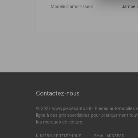
Modèle d'amortisseur
Jambe d
Nissan
DÉSIGNATION
Nissan
56100EB31B
,
5
PATHFINDER III (R51)
2.5 DCI 4WD 171
MM-10041
2.5 DCI 4WD 190
Amortisseur
Voir plus
MSS020065
Amortisseur
C04023
Contactez-nous
Amortisseur LTM
© 2021 www.piecesautos.tn: Pièces automobiles 
C26184
ligne à des prix abordables pour pratiquement tou
Amortisseur
les marques de voiture.
NUMÉRO DE TÉLÉPHONE
EMAIL ADDRESS