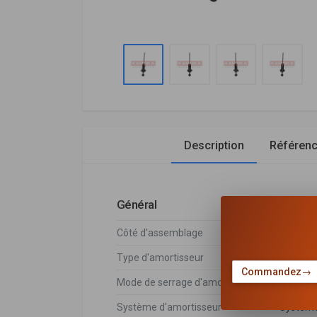
Description
Référen
Général
Côté d'assemblage
Essieu 
Type d'amortisseur
Pressio
Commandez
→
Mode de serrage d'amortisseur
Bossage
Système d'amortisseur
Système