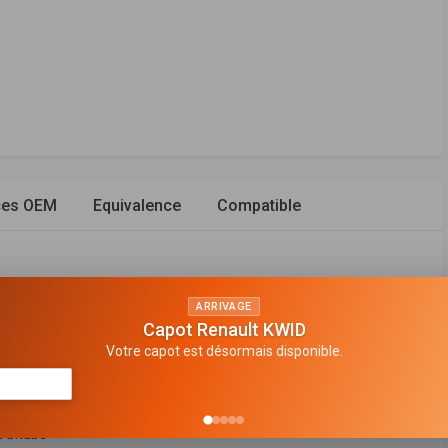
ces OEM
Equivalence
Compatible
ARRIVAGE
Capot Renault KWID
avant
Votre capot est désormais disponible.
n de gaz
 en bas
 bitube