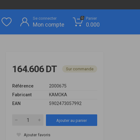
Se connecter
Panier
0
Mon compte
0.000
164.606 DT
Sur commande
Référence
2000675
Fabricant
KAMOKA
EAN
5902473057992
Ajouter au panier
Ajouter favoris