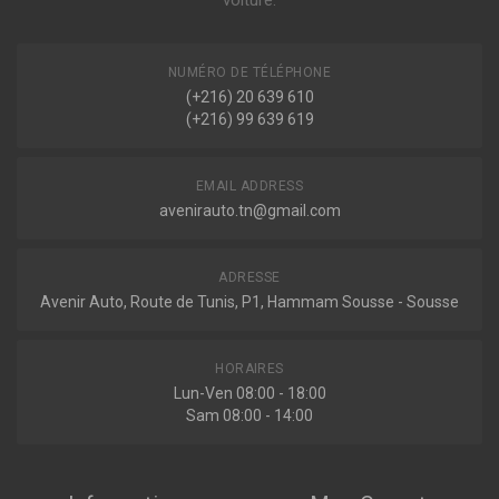
voiture.
1.2 THP 110 110ch ( 10-2014 > 07-2015 )
1.2 VTI 82 82ch ( 01-2013 > 07-2015 )
Voir plus
NUMÉRO DE TÉLÉPHONE
Indisponible
DS3 (SA_)
(+216) 20 639 610
1.2 VTi 82 82ch ( 04-2015 > 07-2019 )
(+216) 99 639 619
1.2 THP 110 / PureTech 110 110ch ( 04-2015 > 07-2019 )
Voir plus
104674
Amortisseur avant
DS3 DÉCAPOTABLE (SB_)
EMAIL ADDRESS
1.2 THP 110 110ch ( 07-2015 > 07-2019 )
avenirauto.tn@gmail.com
1.2 VTi 82 82ch ( 07-2015 > 07-2019 )
Voir plus
ADRESSE
Indisponible
Avenir Auto, Route de Tunis, P1, Hammam Sousse - Sousse
545785G
HORAIRES
Amortisseur avant
Lun-Ven 08:00 - 18:00
Sam 08:00 - 14:00