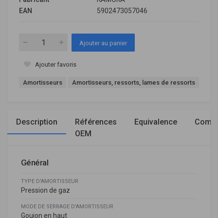
EAN
5902473057046
Ajouter au panier
Ajouter favoris
Amortisseurs
Amortisseurs, ressorts, lames de ressorts
Description
Références
Equivalence
Compa
OEM
Général
TYPE D'AMORTISSEUR
Pression de gaz
MODE DE SERRAGE D'AMORTISSEUR
Goujon en haut