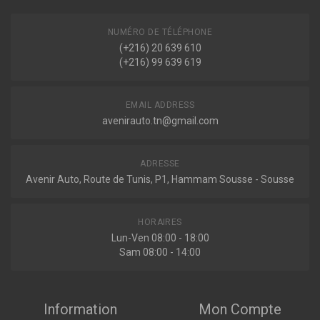
1.4 101ch ( 06-2012 > 10-2015 )
Voir plus
VAUXHALL
13354030
,
13324867
NUMÉRO DE TÉLÉPHONE
,
13324869
,
13324871
,
13324873
,
ZAFIRA TOURER C (P12)
13333974
,
13333976
,
13333978
,
13333980
,
13338916
,
(+216) 20 639 610
1.4 140ch ( 10-2011 > en cours )
13338918
,
13338924
,
13338926
,
13354019
,
13354021
,
Indisponible
(+216) 99 639 619
1.4 120ch ( 10-2011 > en cours )
13354023
,
13354026
,
13354028
,
13354032
,
13354040
,
Voir plus
13368502
,
13368506
,
13412602
,
13412604
,
13412606
,
13412610
,
13412612
,
13412614
,
13474020
209177
EMAIL ADDRESS
Vauxhall
Kit de réparation, coupelle de suspension
avenirauto.tn@gmail.com
ZAFIRA MK III (P12)
1.6 CDTI 136ch ( 03-2013 > 08-2018 )
ADRESSE
Avenir Auto, Route de Tunis, P1, Hammam Sousse - Sousse
Sur commande
HORAIRES
Lun-Ven 08:00 - 18:00
Sam 08:00 - 14:00
Information
Mon Compte