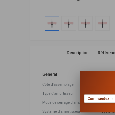
Description
Référen
Général
Côté d'assemblage
Essieu 
Type d'amortisseur
Pressio
Commandez
→
Mode de serrage d'amortisseur
Goujon 
Système d'amortisseur
Système