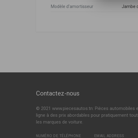
Modèle d'amortisseur
Jambe d
Bmw
DÉSIGNATION
F
Bmw
31316780488
,
31326780486
,
20339012
X5 (E70)
XDRIVE 35 D 286
Amortisseur
XDRIVE 30 I 272
Voir plus
X6 (E71, E72)
XDRIVE 50 I 408
Contactez-nous
© 2021 www.piecesautos.tn: Pièces automobiles 
ligne à des prix abordables pour pratiquement tou
les marques de voiture.
NUMÉRO DE TÉLÉPHONE
EMAIL ADDRESS