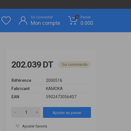
Se connecter
Panier
0
Mon compte
0.000
202.039 DT
Sur commande
Référence
2000516
Fabricant
KAMOKA
EAN
5902473056407
Ajouter au panier
Ajouter favoris