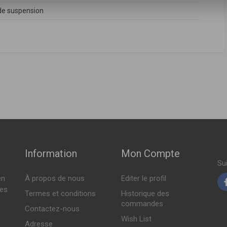
e suspension
ABRICANT
PRIX
31316781920
,
31316783021
,
31316792929
,
31326780485
,
31326781918
ch ( 09-2008 > 06-2013 )
Sur commande
ch ( 09-2008 > 03-2010 )
ch ( 10-2007 > 06-2014 )
Information
Mon Compte
Su
en
À propos de nous
Editer le profil
tes
Termes et conditions
Historique des
commandes
Contactez-nous
Wish List
Adresse