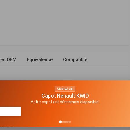
ces OEM
Equivalence
Compatible
ARRIVAGE
Capot Renault KWID
avant
Votre capot est désormais disponible.
n de gaz
en haut
 bitube