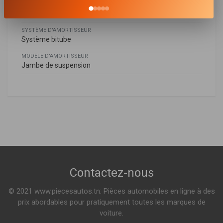
MODE DE SERRAGE D'AMORTISSEUR
Goujon en haut
SYSTÈME D'AMORTISSEUR
Système bitube
MODÈLE D'AMORTISSEUR
Jambe de suspension
Hyundai
HYUNDAI
546512L000
,
546512L100
,
546512L200
,
546512L500
,
I30 (FD)
546512L600
1.4 109ch ( 10-2007 > 11-2011 )
1.4 105ch ( 10-2007 > 11-2011 )
Voir plus
I30 CW (FD)
Contactez-nous
1.4 109ch ( 11-2009 > 06-2012 )
1.4 105ch ( 10-2007 > 06-2012 )
© 2021 www.piecesautos.tn: Pièces automobiles en ligne à des
Voir plus
prix abordables pour pratiquement toutes les marques de
voiture.