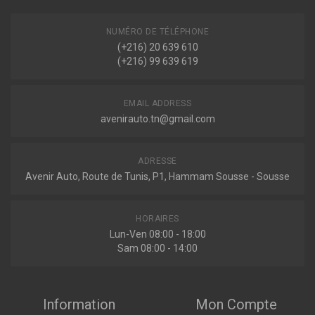
2.0 16V TDDI / TDCI 115ch ( 10-2000 > 03-2007 )
Voir plus
NUMÉRO DE TÉLÉPHONE
(+216) 20 639 610
Indisponible
(+216) 99 639 619
EMAIL ADDRESS
avenirauto.tn@gmail.com
ADRESSE
Avenir Auto, Route de Tunis, P1, Hammam Sousse - Sousse
HORAIRES
Lun-Ven 08:00 - 18:00
Sam 08:00 - 14:00
Information
Mon Compte