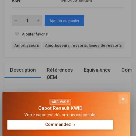
EAN
5902473056056
Ajouter au panier
Ajouter favoris
Amortisseurs
Amortisseurs, ressorts, lames de ressorts
Description
Références
Equivalence
Compa
OEM
Général
×
ARRIVAGE
CÔTÉ D'ASSEMBLAGE
Capot Renault KWID
Essieu arrière
Votre capot est désormais disponible.
TYPE D'AMORTISSEUR
Commandez
→
Pression de gaz